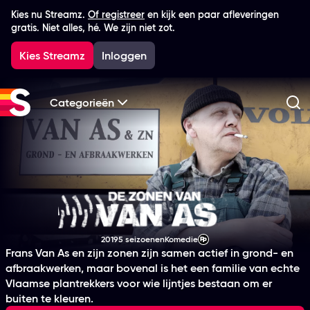
Kies nu Streamz.
Of registreer
en kijk een paar afleveringen
gratis. Niet alles, hé. We zijn niet zot.
Kies Streamz
Inloggen
Categorieën
Zo
De Zonen van Van A
2019
5 seizoenen
Komedie
Productiejaar
Genre
Leeftijdsclassificatie
Frans Van As en zijn zonen zijn samen actief in grond- en
afbraakwerken, maar bovenal is het een familie van echte
Vlaamse plantrekkers voor wie lijntjes bestaan om er
buiten te kleuren.