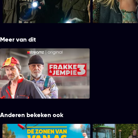
mee naar een afbraakpand. In een
tot de opdrachtgever 
afgesloten gedeelte stoten ze op de buit
puntjes op de i komt z
van een dievenbende.
Meer van dit
Frakke & Jempie
Anderen bekeken ook