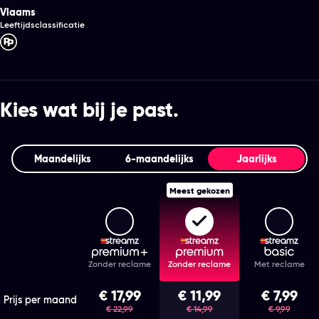
Vlaams
Leeftijdsclassificatie
Kies wat bij je past.
Maandelijks
6‑maandelijks
Jaarlijks
Meest gekozen
Streamz Premium+
Streamz Premium
Stream
Features
Zonder reclame
Zonder reclame
Met reclame
Kies het abonnement en de looptijd die bij je past
€ 17,99
€ 11,99
€ 7,99
was
was
was
Prijs per maand
€ 22,99
€ 14,99
€ 9,99