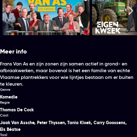
De Zonen van Van As - De Cross
Eigen
Me
Meer info
Frans Van As en zijn zonen zijn samen actief in grond- en
afbraakwerken, maar bovenal is het een familie van echte
Vlaamse plantrekkers voor wie lijntjes bestaan om er buiten
te kleuren.
Genre
Komedie
Regie
Thomas De Cock
Cast
Jaak Van Assche
,
Peter Thyssen
,
Tania Kloek
,
Carry Goossens
,
Els Béatse
Taal