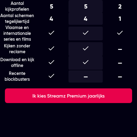
Aantal
5
5
2
kijkprofielen
Aantal schermen
4
4
1
tegelijkertijd
Vlaamse en
Inbegrepen
Inbegrepen
Inbegr
internationale
series en films
Kijken zonder
Inbegrepen
Inbegrepen
Niet i
—
reclame
Download en kijk
Inbegrepen
Inbegrepen
Niet i
—
offline
Recente
Inbegrepen
Niet inbegrepen
—
Niet i
—
blockbusters
Ik kies Streamz Premium jaarlijks