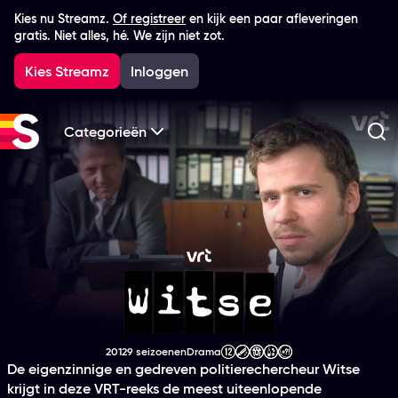
Kies nu Streamz.
Of registreer
en kijk een paar afleveringen
gratis. Niet alles, hé. We zijn niet zot.
Kies Streamz
Inloggen
Categorieën
Zo
Witse
2012
9 seizoenen
Drama
Productiejaar
Genre
Leeftijdsclassificatie
De eigenzinnige en gedreven politierechercheur Witse
krijgt in deze VRT-reeks de meest uiteenlopende