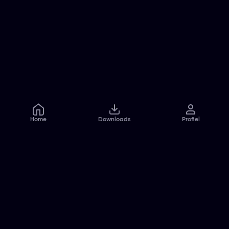
Home
Downloads
Profiel
Veelgestelde vragen
Contact
Pers
Jobs
Algemene voorwaarden