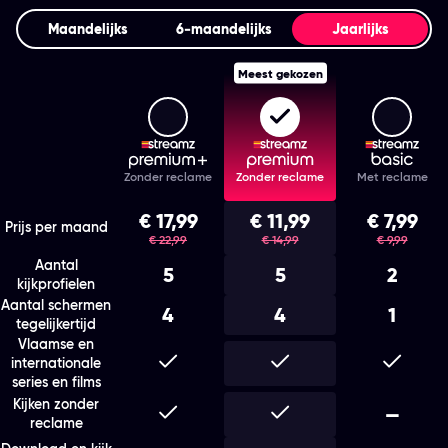
Maandelijks
6‑maandelijks
Jaarlijks
Meest gekozen
Streamz Premium+
Streamz Premium
Stream
Features
Zonder reclame
Zonder reclame
Met reclame
Kies het abonnement en de looptijd die bij je past
€ 17,99
€ 11,99
€ 7,99
was
was
was
Prijs per maand
€ 22,99
€ 14,99
€ 9,99
Aantal
5
5
2
kijkprofielen
Aantal schermen
4
4
1
tegelijkertijd
Vlaamse en
Inbegrepen
Inbegrepen
Inbegr
internationale
series en films
Kijken zonder
Inbegrepen
Inbegrepen
Niet i
—
reclame