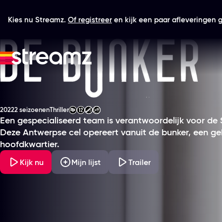
Kies nu Streamz.
Of registreer
en kijk een paar afleveringen gr
De Bunker
2022
2 seizoenen
Thriller
Productiejaar
Genre
Leeftijdsclassificatie
Een gespecialiseerd team is verantwoordelijk voor de S
Deze Antwerpse cel opereert vanuit de bunker, een g
hoofdkwartier.
Kijk nu
Mijn lijst
Trailer