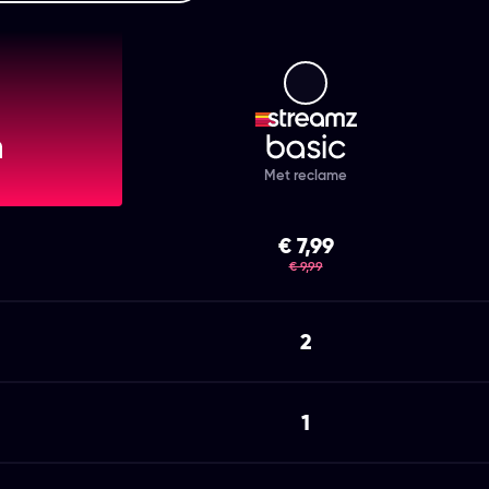
mz Premium
Streamz Basic
Met reclame
€ 7,99
was
€ 9,99
2
1