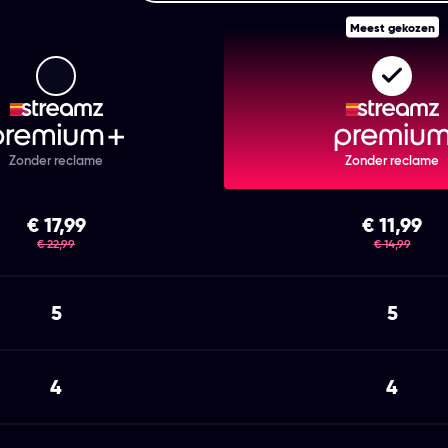
Meest gekozen
Streamz Premium+
Strea
Zonder reclame
Zonder reclame
€ 17,99
€ 11,99
was
was
€ 22,99
€ 14,99
5
5
4
4