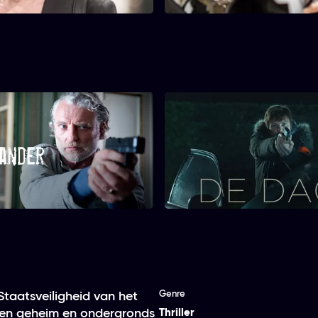
Salamander
De Dag
Genre
Staatsveiligheid van het
 een geheim en ondergronds
Thriller