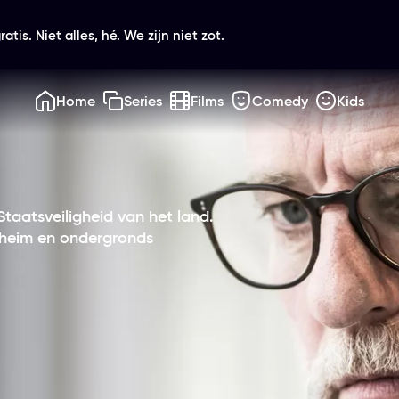
atis. Niet alles, hé. We zijn niet zot.
Home
Series
Films
Comedy
Kids
taatsveiligheid van het land.
eheim en ondergronds