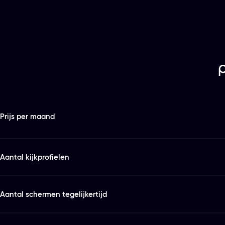
Features
Kies het abonnement en de looptijd die bij je past
Prijs per maand
Aantal kijkprofielen
Aantal schermen tegelijkertijd