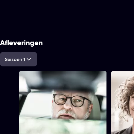
Afleveringen
Seizoen 1
1. Black Bloc
2. VIP
46 min
45 min
Tijdsduur
Tijdsduur
1. Black Bloc
Pierre Mertens is het hoofd van de
De Algerij
Antwerpse cel van Staatsveiligheid, de
Mourad Dje
Belgische geheime dienst. Samen met
voor de NA
zijn team gaat hij op zoek naar een
ontsnapte 
aantal kilo verdwenen Semtex.
werd opgeë