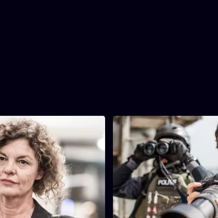
3. De Informant
47 min
Tijdsduur
2. VIP
3. De Informant
nse minister van Defensie,
Het team krijgt geen vat op e
bar, is toegekomen in Brussel
criminele bende, ondanks de 
VO-top. Eind vorig jaar
contacten tussen Farah en ha
Djebar aan een aanslag die
informant Samuel Bloch. Kunn
ist door de rebellengroep
Bloch nog langer vertrouwen?