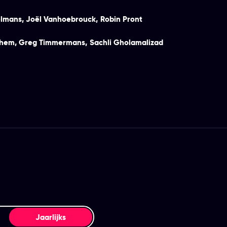
elmans
,
Joël Vanhoebrouck
,
Robin Pront
ghem
,
Greg Timmermans
,
Sachli Gholamalizad
Jaarlijks