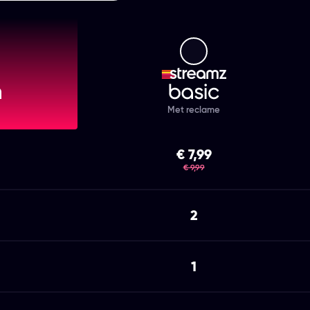
mz Premium
Streamz Basic
Met reclame
€ 7,99
was
€ 9,99
2
1