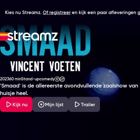
Kies nu Streamz.
Of registreer
en kijk een paar afleveringen gr
Vincent Voeten - Smaad
2023
60 min
Stand-upcomedy
Productiejaar
Tijdsduur
Genre
Leeftijdsclassificatie
'Smaad' is de allereerste avondvullende zaalshow van de
huisje heel.
Kijk nu
Mijn lijst
Trailer