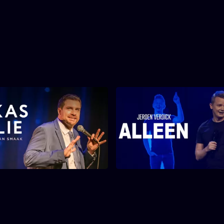
s Lelie - Kwestie van
Jeroen Verdick - Al
Smaak