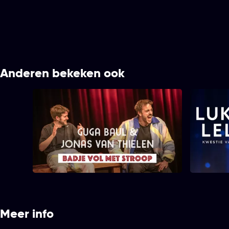
Anderen bekeken ook
Guga Baúl & Jonas Van
Luka
Thielen - Badje Vol met Stroop
XXL
Meer info