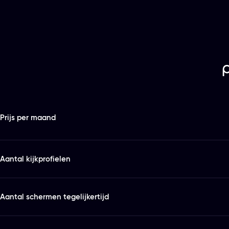
Features
Kies het abonnement en de looptijd die bij je past
Prijs per maand
Aantal kijkprofielen
Aantal schermen tegelijkertijd