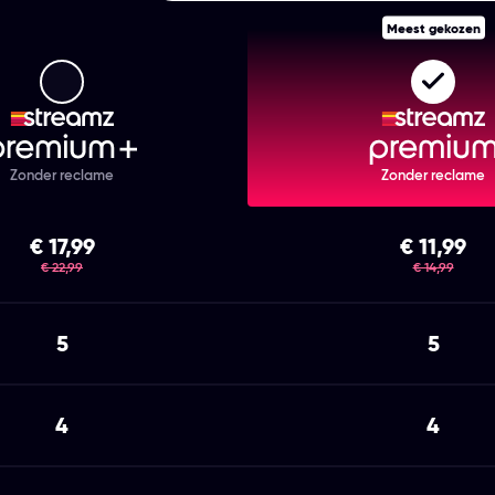
Meest gekozen
Streamz Premium+
Strea
Zonder reclame
Zonder reclame
€ 17,99
€ 11,99
was
was
€ 22,99
€ 14,99
5
5
4
4