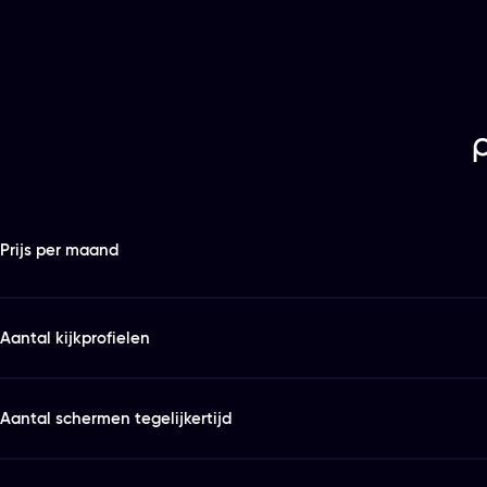
Features
Kies het abonnement en de looptijd die bij je past
Prijs per maand
Aantal kijkprofielen
Aantal schermen tegelijkertijd