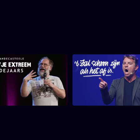
st Vandecasteele -
Adriaan Van den Hoof -
#Eindejaars
Schoon Zijn Als Het 