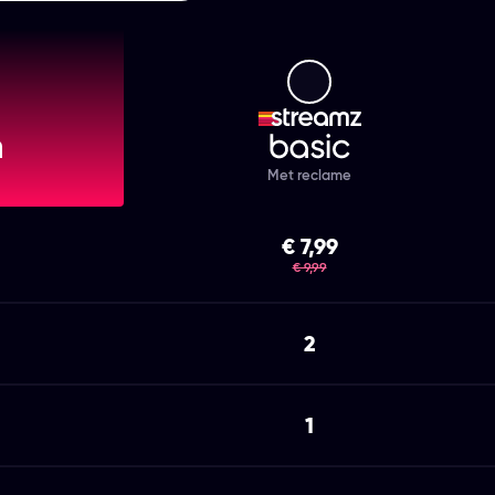
mz Premium
Streamz Basic
Met reclame
€ 7,99
was
€ 9,99
2
1