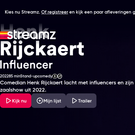
Kies nu Streamz.
Of registreer
en kijk een paar afleveringen gr
Henk Rijckaert - Influencer
2022
85 min
Stand-upcomedy
Productiejaar
Tijdsduur
Genre
Leeftijdsclassificatie
Comedian Henk Rijckaert lacht met influencers en zijn e
zaalshow uit 2022.
Kijk nu
Mijn lijst
Trailer