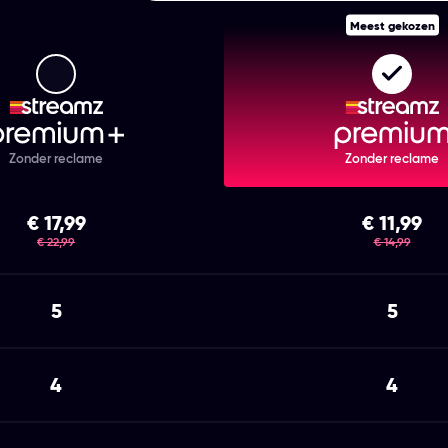
Meest gekozen
Streamz Premium+
Strea
Zonder reclame
Zonder reclame
€ 17,99
€ 11,99
was
was
€ 22,99
€ 14,99
5
5
4
4