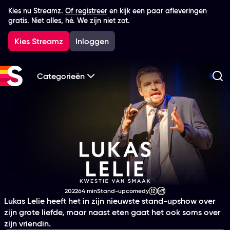
Kies nu Streamz.
Of registreer
en kijk een paar afleveringen
gratis. Niet alles, hé. We zijn niet zot.
Kies Streamz
Inloggen
Categorieën
Zo
Lukas Lelie - Kwest
2022
64 min
Stand-upcomedy
Productiejaar
Tijdsduur
Genre
Leeftijdsclassificatie
Lukas Lelie heeft het in zijn nieuwste stand-upshow over
zijn grote liefde, maar naast eten gaat het ook soms over
zijn vriendin.