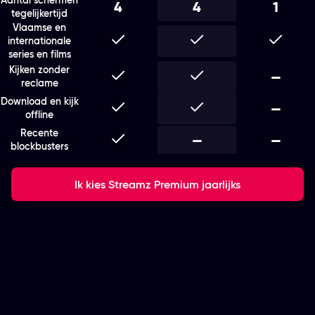
4
4
1
tegelijkertijd
Vlaamse en
Inbegrepen
Inbegrepen
Inbegr
internationale
series en films
Kijken zonder
Inbegrepen
Inbegrepen
Niet i
—
reclame
Download en kijk
Inbegrepen
Inbegrepen
Niet i
—
offline
Recente
Inbegrepen
Niet inbegrepen
—
Niet i
—
blockbusters
Ik kies Streamz Premium jaarlijks