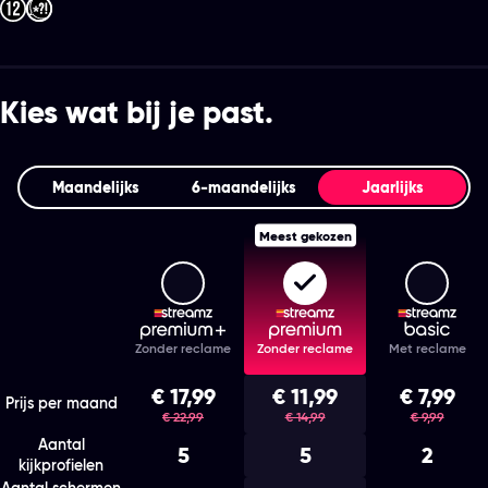
Kies wat bij je past.
Maandelijks
6‑maandelijks
Jaarlijks
Meest gekozen
Streamz Premium+
Streamz Premium
Stream
Features
Zonder reclame
Zonder reclame
Met reclame
Kies het abonnement en de looptijd die bij je past
€ 17,99
€ 11,99
€ 7,99
was
was
was
Prijs per maand
€ 22,99
€ 14,99
€ 9,99
Aantal
5
5
2
kijkprofielen
Aantal schermen