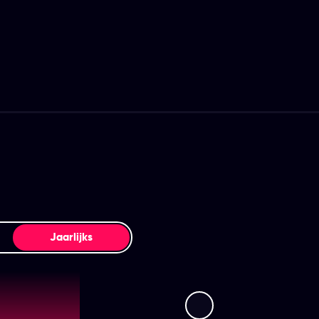
Jaarlijks
mz Premium
Streamz Basic