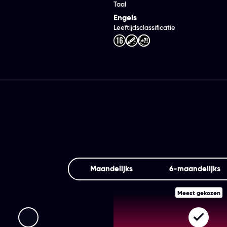
Taal
Engels
Leeftijdsclassificatie
Maandelijks
6‑maandelijks
Meest gekozen
Streamz Premium+
Strea