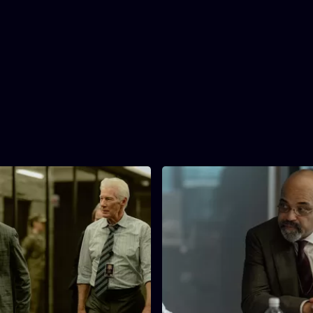
n Duck
3. Hawk from a Handsaw
45 min
Tijdsduur
rriveert vanuit Langley en
Henry stelt Martian in vraag. 
2. Wooden Duck
3. Hawk from a Ha
e proef gesteld door Martian
gebrieft voor een geheime mis
Een angstige bron van
doet een schokkende ontdekk
 dreigt een missie in gevaar te
Martian gaat de confrontatie 
artian stelt de motieven van
Sami.