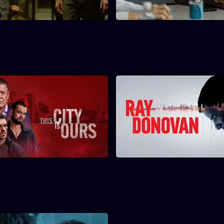
aag.
This City Is Ours
Ray Donovan