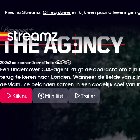
Kies nu Streamz.
Of registreer
en kijk een paar afleveringen gr
The Agency
2026
2 seizoenen
Drama
Thriller
Productiejaar
Genre
Genre
Leeftijdsclassificatie
Een undercover CIA-agent krijgt de opdracht om zijn m
terug te keren naar Londen. Wanneer de liefde van zij
de vlam. Ze belanden samen in een dodelijk spel van i
Kijk nu
Mijn lijst
Trailer