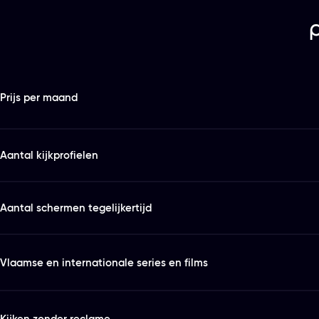
Features
Kies het abonnement en de looptijd die bij je past
Prijs per maand
Aantal kijkprofielen
Aantal schermen tegelijkertijd
Vlaamse en internationale series en films
Kijken zonder reclame