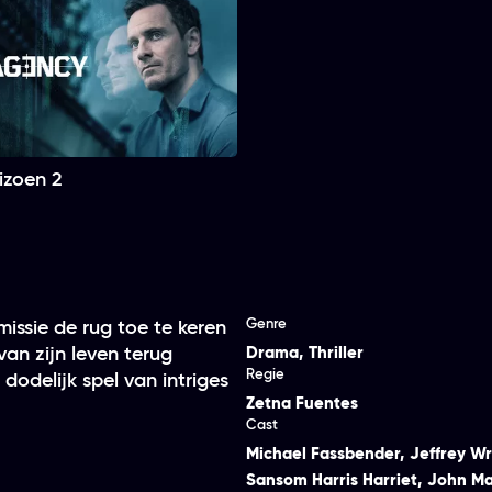
eizoen 2
Genre
issie de rug toe te keren
an zijn leven terug
Drama
,
Thriller
Regie
odelijk spel van intriges
Zetna Fuentes
Cast
Michael Fassbender
,
Jeffrey Wr
Sansom Harris Harriet
,
John Ma