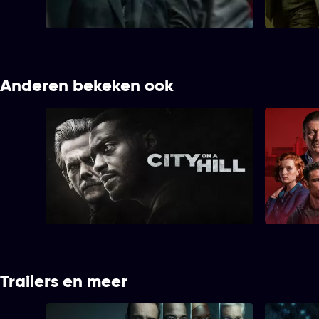
duikt terug op in het leven van Martian.
Sami in vr
Anderen bekeken ook
City on a Hill
Trailers en meer