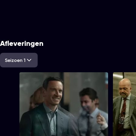
Afleveringen
Seizoen 1
1. The Bends
2. Woode
58 min
48 min
Tijdsduur
Tijdsduur
Undercover CIA-agent Martian wordt
Dr. Blake a
1. The Bends
terug geroepen naar Londen. Een
wordt op d
incident in Wit-Rusland zorgt ervoor dat
en Henry. 
Bosko en Henry tegenover Langley
informatie
komen te staan. Iemand onverwacht
brengen. M