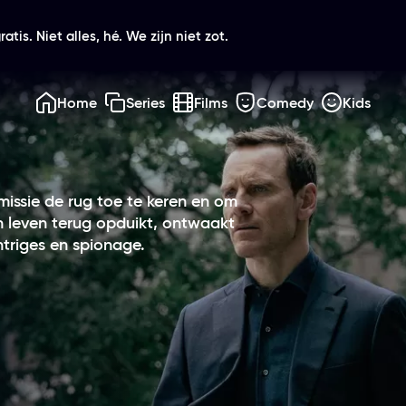
atis. Niet alles, hé. We zijn niet zot.
Home
Series
Films
Comedy
Kids
issie de rug toe te keren en om
n leven terug opduikt, ontwaakt
ntriges en spionage.