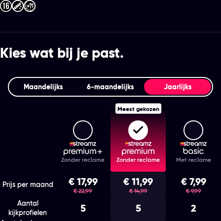
Kies wat bij je past.
Maandelijks
6‑maandelijks
Jaarlijks
Meest gekozen
Streamz Premium+
Streamz Premium
Stream
Features
Zonder reclame
Zonder reclame
Met reclame
Kies het abonnement en de looptijd die bij je past
€ 17,99
€ 11,99
€ 7,99
was
was
was
Prijs per maand
€ 22,99
€ 14,99
€ 9,99
Aantal
5
5
2
kijkprofielen