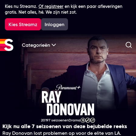
Kies nu Streamz.
Of registreer
en kijk een paar afleveringen
gratis. Niet alles, hé. We zijn niet zot.
Kies Streamz
Inloggen
Categorieën
Zo
Ray Donovan
2019
7 seizoenen
Drama
Productiejaar
Genre
Leeftijdsclassificatie
Kijk nu alle 7 seizoenen van deze bejubelde reeks
Ray Donovan lost problemen op voor de elite van LA.