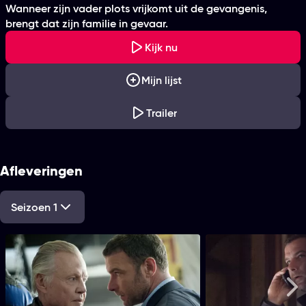
Wanneer zijn vader plots vrijkomt uit de gevangenis,
brengt dat zijn familie in gevaar.
Kijk nu
Mijn lijst
Trailer
Afleveringen
Seizoen 1
1. The Bag or the Bat
2. A Mouth Is a Mouth
1. The Bag or the Bat
2. A Mouth 
54 min
50 min
Me
Tijdsduur
Tijdsduur