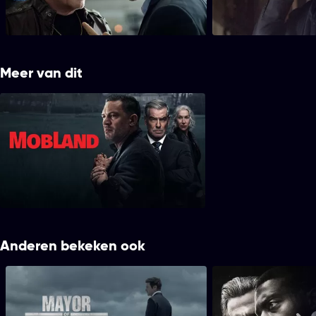
Ray Donovan bewaart de geheimen van de
Abby tart Ray. Ray h
elite van LA.
cliënten met een prob
Meer van dit
MobLand
Anderen bekeken ook