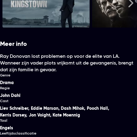
Mayor of Kingstown
City on
Me
Meer info
Ray Donovan lost problemen op voor de elite van LA.
Wanneer zijn vader plots vrijkomt uit de gevangenis, brengt
dat zijn familie in gevaar.
Genre
Drama
Regie
John Dahl
Cast
Liev Schreiber
,
Eddie Marsan
,
Dash Mihok
,
Pooch Hall
,
Kerris Dorsey
,
Jon Voight
,
Kate Moennig
Taal
Engels
Leeftijdsclassificatie