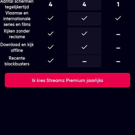
Aantal schermen
4
4
1
tegelijkertijd
Vlaamse en
Inbegrepen
Inbegrepen
Inbegr
internationale
series en films
Kijken zonder
Inbegrepen
Inbegrepen
Niet i
—
reclame
Download en kijk
Inbegrepen
Inbegrepen
Niet i
—
offline
Recente
Inbegrepen
Niet inbegrepen
—
Niet i
—
blockbusters
Ik kies Streamz Premium jaarlijks