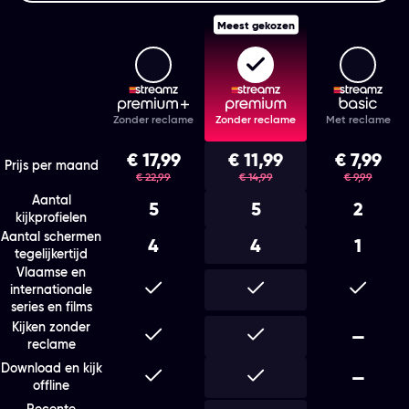
Meest gekozen
Streamz Premium+
Streamz Premium
Stream
Features
Zonder reclame
Zonder reclame
Met reclame
Kies het abonnement en de looptijd die bij je past
€ 17,99
€ 11,99
€ 7,99
was
was
was
Prijs per maand
€ 22,99
€ 14,99
€ 9,99
Aantal
5
5
2
kijkprofielen
Aantal schermen
4
4
1
tegelijkertijd
Vlaamse en
Inbegrepen
Inbegrepen
Inbegr
internationale
series en films
Kijken zonder
Inbegrepen
Inbegrepen
Niet i
—
reclame
Download en kijk
Inbegrepen
Inbegrepen
Niet i
—
offline