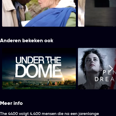
medisch toezicht is Tom in beperkte functie
medisch toezicht is To
teruggekeerd bij NTAC, alleen voor
teruggekeerd bij NTAC,
administratief werk.
administratief werk.
Anderen bekeken ook
Under the Dome
Penny D
Me
Meer info
The 4400 volgt 4.400 mensen die na een jarenlange