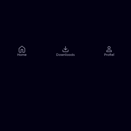
Home
Downloads
Profiel
Veelgestelde vragen
Contact
Pers
Jobs
Algemene voorwaarden
Privacybeleid
Cookiebeleid