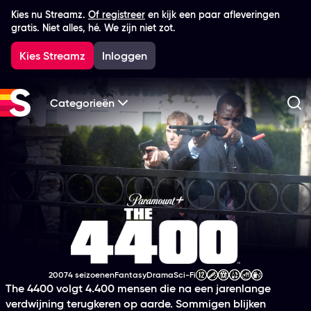
Kies nu Streamz.
Of registreer
en kijk een paar afleveringen
gratis. Niet alles, hé. We zijn niet zot.
Kies Streamz
Inloggen
Categorieën
Zo
The 4400
2007
4 seizoenen
Fantasy
Drama
Sci-Fi
Productiejaar
Genre
Genre
Genre
Leeftijdsclassificatie
The 4400 volgt 4.400 mensen die na een jarenlange
verdwijning terugkeren op aarde. Sommigen blijken