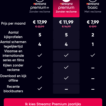
Features
Zonder reclame
Zonder reclame
Met reclame
Kies het abonnement en de looptijd die bij je past
€ 17,99
€ 11,99
€ 7,99
was
was
was
Prijs per maand
€ 22,99
€ 14,99
€ 9,99
Aantal
5
5
2
kijkprofielen
Aantal schermen
4
4
1
tegelijkertijd
Vlaamse en
Inbegrepen
Inbegrepen
Inbegr
internationale
series en films
Kijken zonder
Inbegrepen
Inbegrepen
Niet i
—
reclame
Download en kijk
Inbegrepen
Inbegrepen
Niet i
—
offline
Recente
Inbegrepen
Niet inbegrepen
—
Niet i
—
blockbusters
Ik kies Streamz Premium jaarlijks