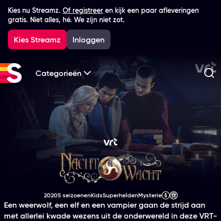
Kies nu Streamz.
Of registreer
en kijk een paar afleveringen
gratis. Niet alles, hé. We zijn niet zot.
Kies Streamz
Inloggen
Categorieën
Zo
Nachtwacht
2020
5 seizoenen
Kids
Superhelden
Mysterie
Productiejaar
Genre
Genre
Genre
Leeftijdsclassificatie
Een weerwolf, een elf en een vampier gaan de strijd aan
met allerlei kwade wezens uit de onderwereld in deze VRT-