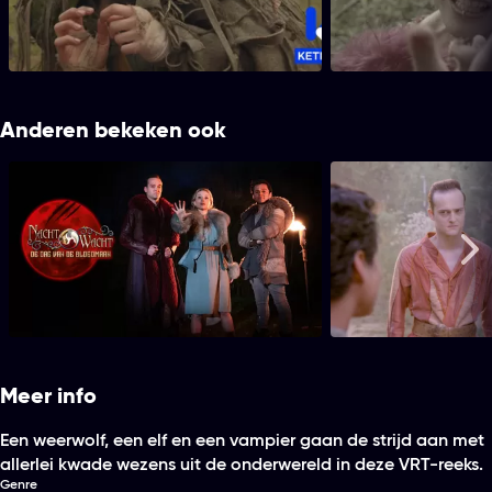
Schemermeer. De leden van de
ogen. Het is onduideli
Nachtwacht ontdekken wie het is en waar
ze vandaan komt.
Anderen bekeken ook
Nachtwacht - Dag van de
Nachtwacht - He
Bloedmaan
Me
Meer info
Een weerwolf, een elf en een vampier gaan de strijd aan met
allerlei kwade wezens uit de onderwereld in deze VRT-reeks.
Genre