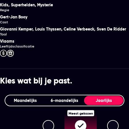
Kids
,
Superhelden
,
Mysterie
Regie
Gert-Jan Booy
Cast
Giovanni Kemper
,
Louis Thyssen
,
Celine Verbeeck
,
Sven De Ridder
Taal
Vlaams
Leeftijdsclassificatie
Kies wat bij je past.
Maandelijks
6‑maandelijks
Jaarlijks
Meest gekozen
Streamz Premium+
Streamz Premium
Stream