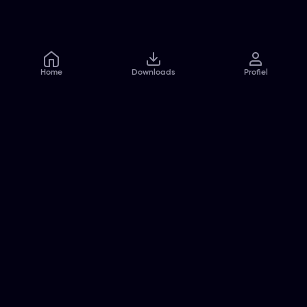
Home
Downloads
Profiel
Veelgestelde vragen
Contact
Pers
Jobs
Algemene voorwaarden
Privacybeleid
Cookiebeleid
Toegankelijkheidsverklaring