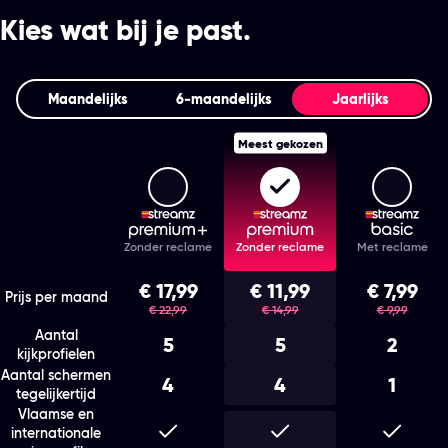
Kies wat bij je past.
Maandelijks
6‑maandelijks
Jaarlijks
Meest gekozen
Streamz Premium+
Streamz Premium
Stream
Features
Zonder reclame
Zonder reclame
Met reclame
Kies het abonnement en de looptijd die bij je past
€ 17,99
€ 11,99
€ 7,99
was
was
was
Prijs per maand
€ 22,99
€ 14,99
€ 9,99
Aantal
5
5
2
kijkprofielen
Aantal schermen
4
4
1
tegelijkertijd
Vlaamse en
Inbegrepen
Inbegrepen
Inbegr
internationale