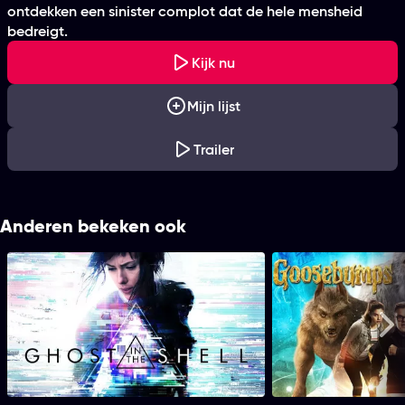
ontdekken een sinister complot dat de hele mensheid
bedreigt.
Kijk nu
Mijn lijst
Trailer
Anderen bekeken ook
Ghost in the Shell
Goose
Me