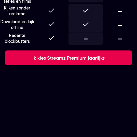
series en films
Kijken zonder
Inbegrepen
Inbegrepen
Niet i
—
reclame
Download en kijk
Inbegrepen
Inbegrepen
Niet i
—
offline
Recente
Inbegrepen
Niet inbegrepen
—
Niet i
—
blockbusters
Ik kies Streamz Premium jaarlijks