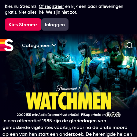
Kies nu Streamz.
Of registreer
en kijk een paar afleveringen
gratis. Niet alles, hé. We zijn niet zot.
Kies Streamz
Inloggen
Categorieën
Zo
Watchmen
2009
155 min
Actie
Drama
Mysterie
Sci-Fi
Superhelden
Productiejaar
Tijdsduur
Genre
Genre
Genre
Genre
Genre
Leeftijdsclassificatie
In een alternatief 1985 zijn de gloriedagen van
gemaskerde vigilantes voorbij, maar na de brute moord
op een van hen start een onderzoek. De herenigde helden