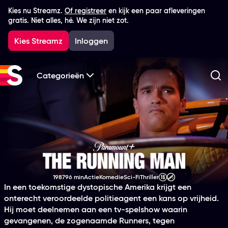
Kies nu Streamz.
Of registreer
en kijk een paar afleveringen
gratis. Niet alles, hé. We zijn niet zot.
Kies Streamz
Inloggen
Categorieën
Zo
The Running Man (1
1987
96 min
Actie
Komedie
Sci-Fi
Thriller
Productiejaar
Tijdsduur
Genre
Genre
Genre
Genre
Leeftijdsclassificatie
In een toekomstige dystopische Amerika krijgt een
onterecht veroordeelde politieagent een kans op vrijheid.
Hij moet deelnemen aan een tv-spelshow waarin
gevangenen, de zogenaamde Runners, tegen