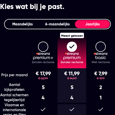
Kies wat bij je past.
Maandelijks
6‑maandelijks
Jaarlijks
Meest gekozen
Streamz Premium+
Streamz Premium
Stream
Features
Zonder reclame
Zonder reclame
Met reclame
Kies het abonnement en de looptijd die bij je past
€ 17,99
€ 11,99
€ 7,99
was
was
was
Prijs per maand
€ 22,99
€ 14,99
€ 9,99
Aantal
5
5
2
kijkprofielen
Aantal schermen
4
4
1
tegelijkertijd
Vlaamse en
Inbegrepen
Inbegrepen
Inbegr
internationale
series en films