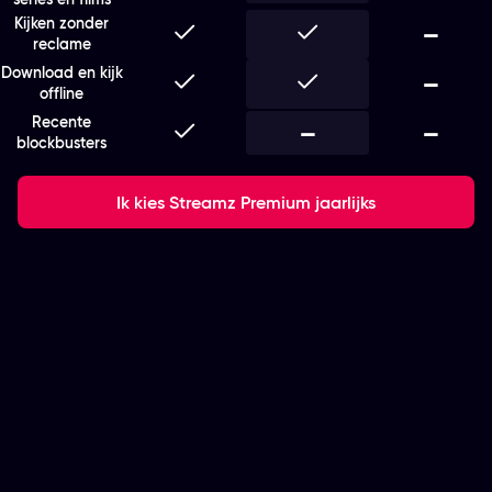
Kijken zonder
Inbegrepen
Inbegrepen
Niet i
—
reclame
Download en kijk
Inbegrepen
Inbegrepen
Niet i
—
offline
Recente
Inbegrepen
Niet inbegrepen
—
Niet i
—
blockbusters
Ik kies Streamz Premium jaarlijks