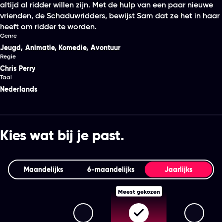
altijd al ridder willen zijn. Met de hulp van een paar nieuwe
vrienden, de Schaduwridders, bewijst Sam dat ze het in haar
heeft om ridder te worden.
Genre
Jeugd
,
Animatie
,
Komedie
,
Avontuur
Regie
Chris Perry
Taal
Nederlands
Kies wat bij je past.
Maandelijks
6‑maandelijks
Jaarlijks
Meest gekozen
Streamz Premium+
Streamz Premium
Stream