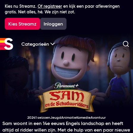
Kies nu Streamz.
Of registreer
en kijk een paar afleveringen
gratis. Niet alles, hé. We zijn niet zot.
Kies Streamz
Inloggen
Categorieën
Zo
Sam & de Schaduwr
2024
1 seizoen
Jeugd
Animatie
Komedie
Avontuur
Productiejaar
Genre
Genre
Genre
Genre
Sam woont in een 14e eeuws Engels landschap en heeft
altijd al ridder willen zijn. Met de hulp van een paar nieuwe