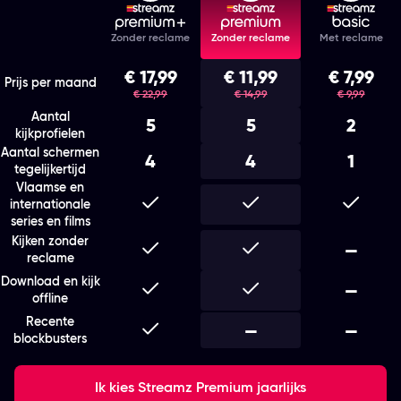
Features
Zonder reclame
Zonder reclame
Met reclame
Kies het abonnement en de looptijd die bij je past
€ 17,99
€ 11,99
€ 7,99
was
was
was
Prijs per maand
€ 22,99
€ 14,99
€ 9,99
Aantal
5
5
2
kijkprofielen
Aantal schermen
4
4
1
tegelijkertijd
Vlaamse en
Inbegrepen
Inbegrepen
Inbegr
internationale
series en films
Kijken zonder
Inbegrepen
Inbegrepen
Niet i
—
reclame
Download en kijk
Inbegrepen
Inbegrepen
Niet i
—
offline
Recente
Inbegrepen
Niet inbegrepen
—
Niet i
—
blockbusters
Ik kies Streamz Premium jaarlijks