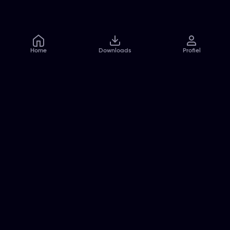
Home
Downloads
Profiel
Veelgestelde vragen
Contact
Pers
Jobs
Algemene voorwaarden
Privacybeleid
Cookiebeleid
Toegankelijkheidsverklaring