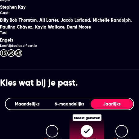
Stephen Kay
Cast
Billy Bob Thornton
,
Ali Larter
,
Jacob Lofland
,
Michelle Randolph
,
Paulina Chávez
,
Kayla Wallace
,
Demi Moore
Taal
Engels
Leeftijdsclassificatie
Kies wat bij je past.
Maandelijks
6‑maandelijks
Jaarlijks
Meest gekozen
Streamz Premium+
Streamz Premium
Stream