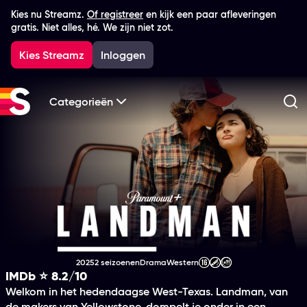
Kies nu Streamz.
Of registreer
en kijk een paar afleveringen
gratis. Niet alles, hé. We zijn niet zot.
Kies Streamz
Inloggen
Categorieën
Zo
Landman
2025
2 seizoenen
Drama
Western
Productiejaar
Genre
Genre
Leeftijdsclassificatie
IMDb ⭐ 8.2/10
Welkom in het hedendaagse West-Texas. Landman, van
de makers van Yellowstone, dompelt je onder in een