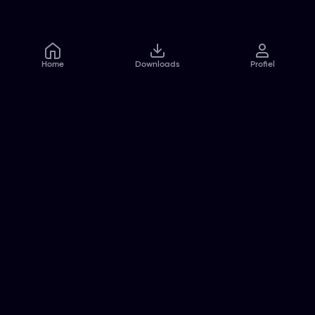
Home
Downloads
Profiel
Veelgestelde vragen
Contact
Pers
Jobs
Algemene voorwaarden
Privacybeleid
Cookiebeleid
Toegankelijkheidsverklaring