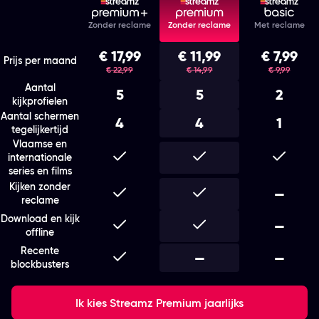
Features
Zonder reclame
Zonder reclame
Met reclame
Kies het abonnement en de looptijd die bij je past
€ 17,99
€ 11,99
€ 7,99
was
was
was
Prijs per maand
€ 22,99
€ 14,99
€ 9,99
Aantal
5
5
2
kijkprofielen
Aantal schermen
4
4
1
tegelijkertijd
Vlaamse en
Inbegrepen
Inbegrepen
Inbegr
internationale
series en films
Kijken zonder
Inbegrepen
Inbegrepen
Niet i
—
reclame
Download en kijk
Inbegrepen
Inbegrepen
Niet i
—
offline
Recente
Inbegrepen
Niet inbegrepen
—
Niet i
—
blockbusters
Ik kies Streamz Premium jaarlijks