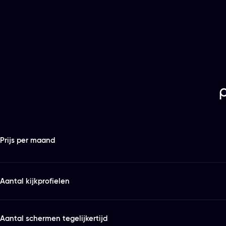
Features
Kies het abonnement en de looptijd die bij je past
Prijs per maand
Aantal kijkprofielen
Aantal schermen tegelijkertijd