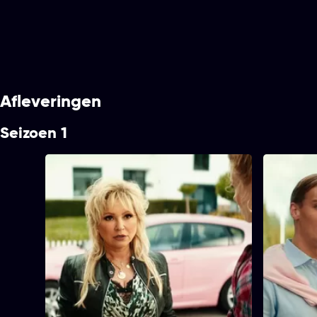
Afleveringen
Seizoen 1
1. Vers vlees, vanochtend
2. Die pe
aangereden
32 min
Tijdsduur
33 min
Kees Flodde
Tijdsduur
1. Vers vlees, vanochtend
2. Die
Als Kees Flodder Jr. een villa erft in
wachtwoor
aangereden
chique Eyckendael, sleept ze haar hele
achterhal
familie mee. Binnen één middag gaan
JP hoe Do
een tuinfeest, een boom en de rust van
kinderopva
de wijk eraan - en barst de strijd los
met kettin