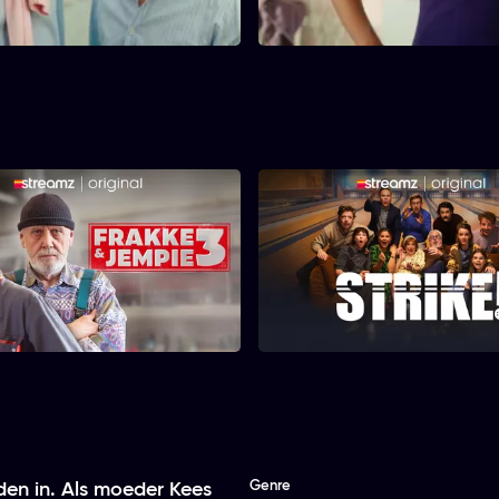
veroorzaakt een alarmerend b
bericht paniek.
Frakke & Jempie
STRIKE!
Genre
eden in. Als moeder Kees