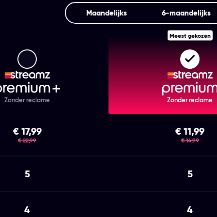
Maandelijks
6‑maandelijks
Meest gekozen
Streamz Premium+
Strea
Zonder reclame
Zonder reclame
€ 17,99
€ 11,99
was
was
€ 22,99
€ 14,99
5
5
4
4