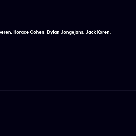
peren
,
Horace Cohen
,
Dylan Jongejans
,
Jack Koren
,