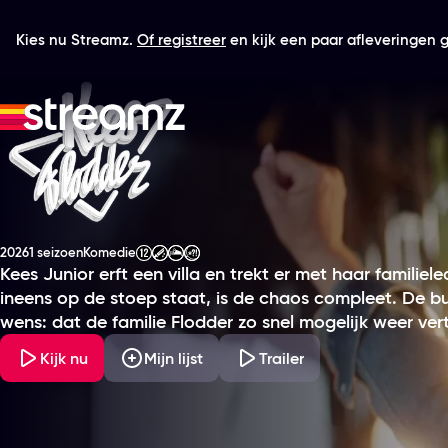
Kies nu Streamz.
Of registreer
en kijk een paar afleveringen gr
Kees Flodder
2026
1 seizoen
Komedie
Productiejaar
Genre
Leeftijdsclassificatie
Kees Junior erft een villa en trekt er met haar familie
ineens op de stoep staat, is de chaos compleet. De
wens: dat de familie Flodder zo snel mogelijk weer vert
Kijk nu
Mijn lijst
Trailer