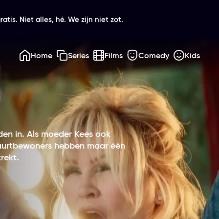
atis. Niet alles, hé. We zijn niet zot.
Home
Series
Films
Comedy
Kids
leden in. Als moeder Kees ook
 buurtbewoners hebben maar één
rekt.