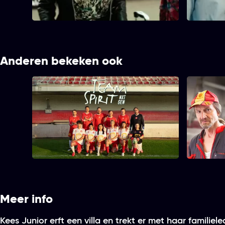
tussen asociale nieuwkomers en de
elitaire buurt.
Anderen bekeken ook
Team Spirit: Nxt G3n
Meer info
Kees Junior erft een villa en trekt er met haar familiel