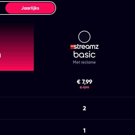
Jaarlijks
mz Premium
Streamz Basic
Met reclame
€ 7,99
was
€ 9,99
2
1