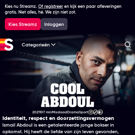
Kies nu Streamz.
Of registreer
en kijk een paar afleveringen
gratis. Niet alles, hé. We zijn niet zot.
Kies Streamz
Inloggen
Categorieën
Zo
Cool Abdoul
2021
107 min
Misdaad
Drama
Sport
Productiejaar
Tijdsduur
Genre
Genre
Genre
Leeftijdsclassificatie
Identiteit, respect en doorzettingsvermogen
Ismail Abdoul is een getalenteerde jonge bokser in
opkomst. Hij heeft de liefde van zijn leven gevonden,