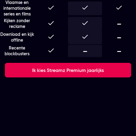
Vlaamse en
Inbegrepen
Inbegrepen
Inbegr
internationale
series en films
Kijken zonder
Inbegrepen
Inbegrepen
Niet i
—
reclame
Download en kijk
Inbegrepen
Inbegrepen
Niet i
—
offline
Recente
Inbegrepen
Niet inbegrepen
—
Niet i
—
blockbusters
Ik kies Streamz Premium jaarlijks