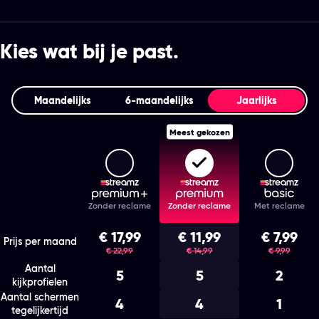
Kies wat bij je past.
Maandelijks
6‑maandelijks
Jaarlijks
Meest gekozen
Streamz Premium+
Streamz Premium
Stream
Features
Zonder reclame
Zonder reclame
Met reclame
Kies het abonnement en de looptijd die bij je past
€ 17,99
€ 11,99
€ 7,99
was
was
was
Prijs per maand
€ 22,99
€ 14,99
€ 9,99
Aantal
5
5
2
kijkprofielen
Aantal schermen
4
4
1
tegelijkertijd