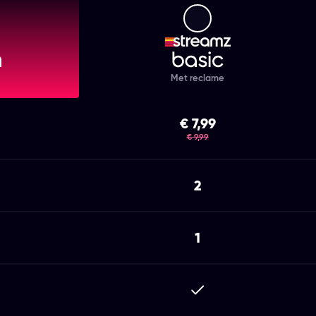
mz Premium
Streamz Basic
Met reclame
€ 7,99
was
€ 9,99
2
1
epen
Inbegrepen