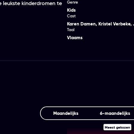
Genre
e leukste kinderdromen te
Kids
Cast
Karen Damen
,
Kristel Verbeke
,
Taal
Vlaams
Maandelijks
6‑maandelijks
Meest gekozen