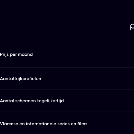
Features
Kies het abonnement en de looptijd die bij je past
Prijs per maand
Aantal kijkprofielen
Aantal schermen tegelijkertijd
Vlaamse en internationale series en films