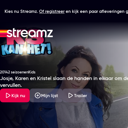
Kies nu Streamz.
Of registreer
en kijk een paar afleveringen gr
K3 Kan Het!
2014
2 seizoenen
Kids
Productiejaar
Genre
Josje, Karen en Kristel slaan de handen in elkaar om d
vervullen.
Kijk nu
Mijn lijst
Trailer