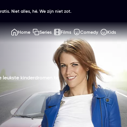
atis. Niet alles, hé. We zijn niet zot.
Home
Series
Films
Comedy
Kids
e leukste kinderdromen te