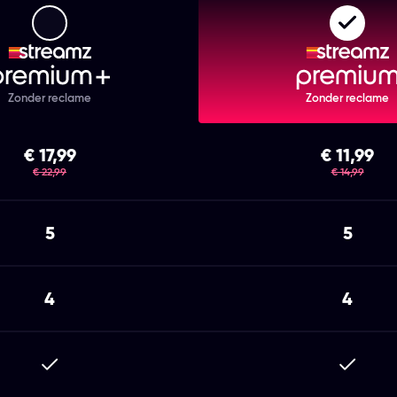
Streamz Premium+
Strea
Zonder reclame
Zonder reclame
€ 17,99
€ 11,99
was
was
€ 22,99
€ 14,99
5
5
4
4
Inbegrepen
Inbegr