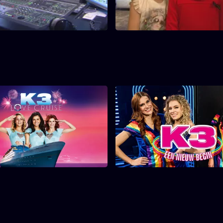
 in te spreken. Kristel laat
bloemetjes buiten als babysit 
 Amélie een babyzeehond vrij
en haar nichtjes.
K3 Love Cruise
K3 - Een Nieuwe St