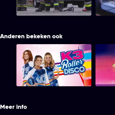
die fotomodel willen zijn voor één dag.
Maya de Bij
Karen wordt samen met Wout
samen met
brandweerman.
in zee.
Anderen bekeken ook
K3 Roller Disco
Meer info