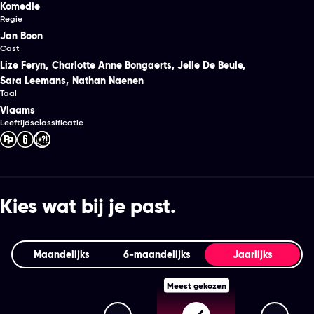
Komedie
Regie
Jan Boon
Cast
Lize Feryn
,
Charlotte Anne Bongaerts
,
Jelle De Beule
,
Sara Leemans
,
Nathan Naenen
Taal
Vlaams
Leeftijdsclassificatie
Kies wat bij je past.
Maandelijks
6‑maandelijks
Jaarlijks
Meest gekozen
Streamz Premium+
Streamz Premium
Stream