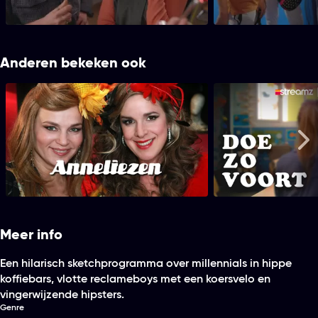
Servaas heeft een køersvelo maar niet om
op te fietsen.
Anderen bekeken ook
Anneliezen
Doe Zo
Me
Meer info
Een hilarisch sketchprogramma over millennials in hippe
koffiebars, vlotte reclameboys met een koersvelo en
vingerwijzende hipsters.
Genre