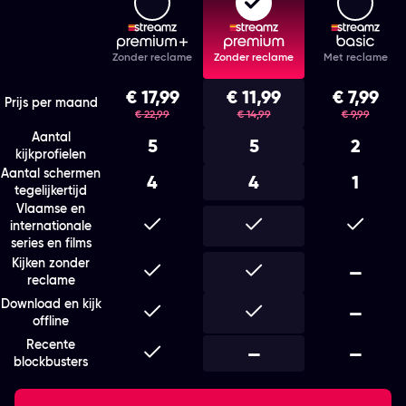
Features
Zonder reclame
Zonder reclame
Met reclame
Kies het abonnement en de looptijd die bij je past
€ 17,99
€ 11,99
€ 7,99
was
was
was
Prijs per maand
€ 22,99
€ 14,99
€ 9,99
Aantal
5
5
2
kijkprofielen
Aantal schermen
4
4
1
tegelijkertijd
Vlaamse en
Inbegrepen
Inbegrepen
Inbegr
internationale
series en films
Kijken zonder
Inbegrepen
Inbegrepen
Niet i
—
reclame
Download en kijk
Inbegrepen
Inbegrepen
Niet i
—
offline
Recente
Inbegrepen
Niet inbegrepen
—
Niet i
—
blockbusters