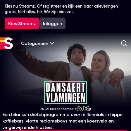
Kies nu Streamz.
Of registreer
en kijk een paar afleveringen
gratis. Niet alles, hé. We zijn niet zot.
Kies Streamz
Inloggen
Categorieën
Zo
Dansaertvlamingen
2022
1 seizoen
Komedie
Productiejaar
Genre
Leeftijdsclassificatie
Een hilarisch sketchprogramma over millennials in hippe
koffiebars, vlotte reclameboys met een koersvelo en
vingerwijzende hipsters.