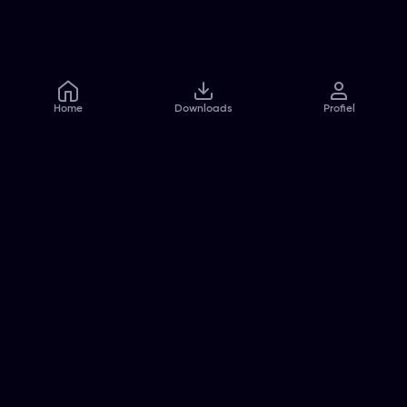
Home
Downloads
Profiel
Veelgestelde vragen
Contact
Pers
Jobs
Algemene voorwaarden
Privacybeleid
Cookiebeleid
Toegankelijkheidsverklaring