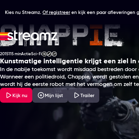
Kies nu Streamz.
Of registreer
en kijk een paar afleveringen gr
Chappie
2015
115 min
Actie
Sci-Fi
Productiejaar
Tijdsduur
Genre
Genre
Leeftijdsclassificatie
Kunstmatige intelligentie krijgt een ziel 
In de nabije toekomst wordt misdaad bestreden door 
Wanneer een politiedroid, Chappie, wordt gestolen en
wordt hij de eerste robot met het vermogen om zelf te
Kijk nu
Mijn lijst
Trailer