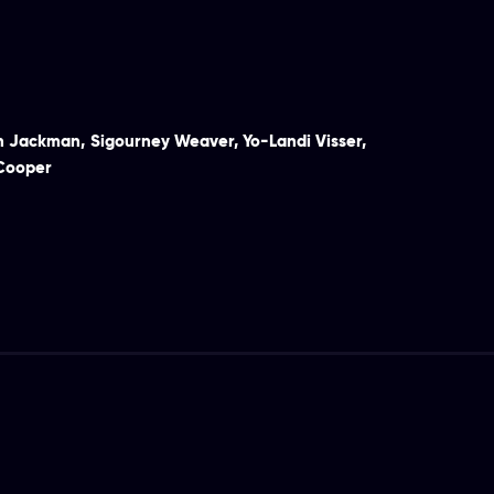
h Jackman
,
Sigourney Weaver
,
Yo-Landi Visser
,
Cooper