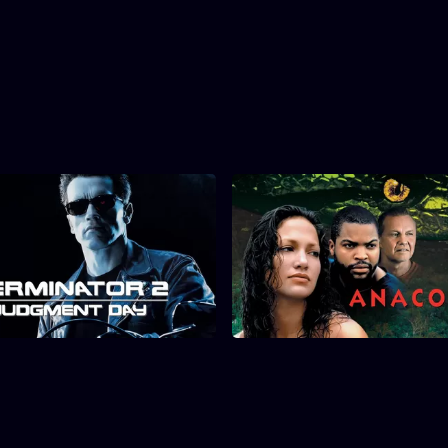
nator 2: Judgment Day
Anaconda