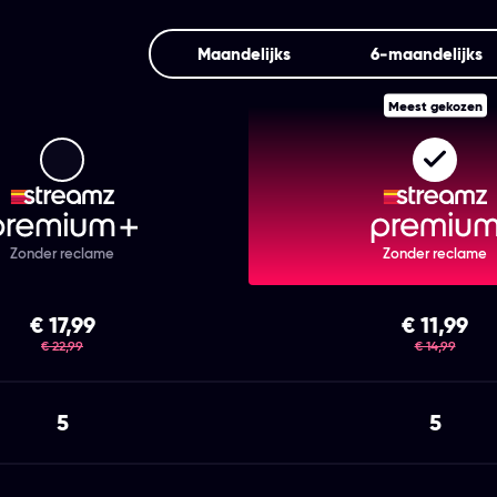
Maandelijks
6‑maandelijks
Meest gekozen
Streamz Premium+
Strea
Zonder reclame
Zonder reclame
€ 17,99
€ 11,99
was
was
€ 22,99
€ 14,99
5
5