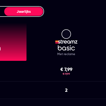
Jaarlijks
mz Premium
Streamz Basic
Met reclame
€ 7,99
was
€ 9,99
2