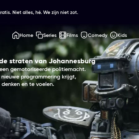
atis. Niet alles, hé. We zijn niet zot.
Home
Series
Films
Comedy
Kids
in de straten van Johannesburg
een gemotoriseerde politiemacht.
 nieuwe programmering krijgt,
 denken en te voelen.