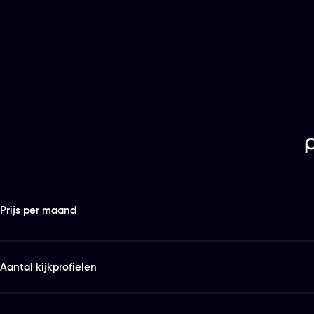
Features
Kies het abonnement en de looptijd die bij je past
Prijs per maand
Aantal kijkprofielen