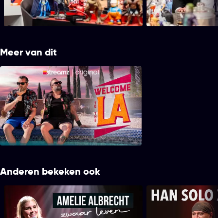
lievelingsplek was. Enkele weken na zijn
nooit gedacht om op e
thuiskomst, weet hij nog beter of zijn liefde
dood in de ogen te kij
voor LA nu definitief over is of niet.
Meer van dit
Welcome To The LA
Anderen bekeken ook