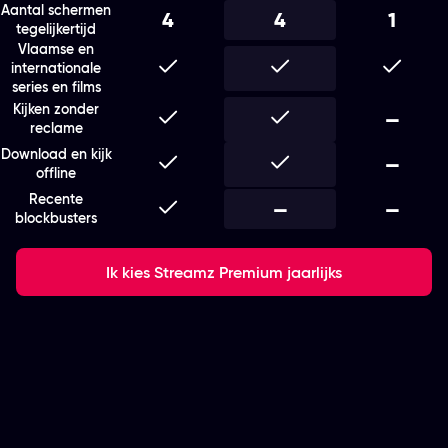
Aantal schermen
4
4
1
tegelijkertijd
Vlaamse en
Inbegrepen
Inbegrepen
Inbegr
internationale
series en films
Kijken zonder
Inbegrepen
Inbegrepen
Niet i
—
reclame
Download en kijk
Inbegrepen
Inbegrepen
Niet i
—
offline
Recente
Inbegrepen
Niet inbegrepen
—
Niet i
—
blockbusters
Ik kies Streamz Premium jaarlijks