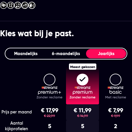
Kies wat bij je past.
Maandelijks
6‑maandelijks
Jaarlijks
Meest gekozen
Streamz Premium+
Streamz Premium
Stream
Features
Zonder reclame
Zonder reclame
Met reclame
Kies het abonnement en de looptijd die bij je past
€ 17,99
€ 11,99
€ 7,99
was
was
was
Prijs per maand
€ 22,99
€ 14,99
€ 9,99
Aantal
5
5
2
kijkprofielen