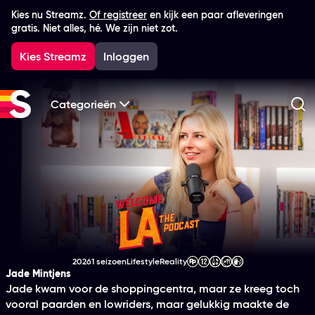
Kies nu Streamz.
Of registreer
en kijk een paar afleveringen
gratis. Niet alles, hé. We zijn niet zot.
Kies Streamz
Inloggen
Categorieën
Zo
Welcome To The LA 
2026
1 seizoen
Lifestyle
Reality
Productiejaar
Genre
Genre
Leeftijdsclassificatie
Jade Mintjens
Jade kwam voor de shoppingcentra, maar ze kreeg toch
vooral paarden en lowriders, maar gelukkig maakte de