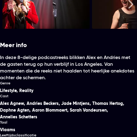
Amelie Albrecht - Zwaar Leven
Han Solo
Me
Meer info
In deze 8-delige podcastreeks blikken Alex en Andries met
de gasten terug op hun verblijf in Los Angeles. Van
momenten die de reeks niet haalden tot heerlijke anekdotes
achter de schermen.
Genre
Lifestyle
,
Reality
Cast
Alex Agnew
,
Andries Beckers
,
Jade Mintjens
,
Thomas Hertog
,
Daphne Agten
,
Aaron Blommaert
,
Sarah Vandeursen
,
Annelies Schetters
Taal
Vlaams
Leeftijdsclassificatie