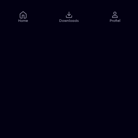
Home
Downloads
Profiel
Veelgestelde vragen
Contact
Pers
Jobs
Algemene voorwaarden
Privacybeleid
Cookiebeleid
Toegankelijkheidsverklaring