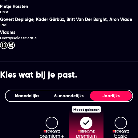
Pietje Horsten
Cast
Govert Deploige
,
Kadèr Gürbüz
,
Britt Van Der Borght
,
Aron Wade
Taal
Vlaams
Leeftijdsclassificatie
Kies wat bij je past.
Maandelijks
6‑maandelijks
Jaarlijks
Meest gekozen
Streamz Premium+
Streamz Premium
Stream
Features