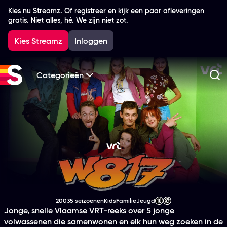
Kies nu Streamz.
Of registreer
en kijk een paar afleveringen
gratis. Niet alles, hé. We zijn niet zot.
Kies Streamz
Inloggen
Categorieën
Zo
W817
2003
5 seizoenen
Kids
Familie
Jeugd
Productiejaar
Genre
Genre
Genre
Leeftijdsclassificatie
Jonge, snelle Vlaamse VRT-reeks over 5 jonge
volwassenen die samenwonen en elk hun weg zoeken in de