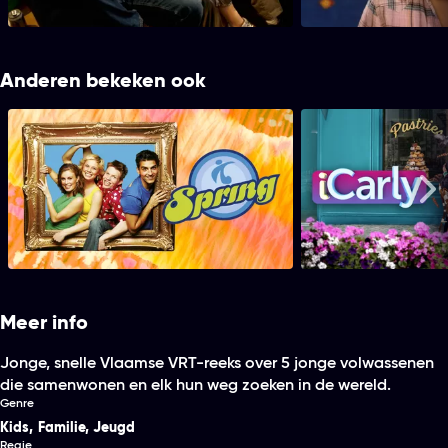
Ted...
door Birgit.
Anderen bekeken ook
Spring
iCa
Me
Meer info
Jonge, snelle Vlaamse VRT-reeks over 5 jonge volwassenen
die samenwonen en elk hun weg zoeken in de wereld.
Genre
Kids
,
Familie
,
Jeugd
Regie