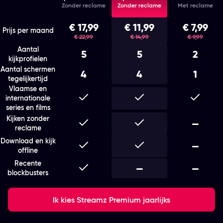
Zonder reclame
Zonder reclame
Met reclame
Kies het abonnement en de looptijd die bij je past
€ 17,99
€ 11,99
€ 7,99
was
was
was
Prijs per maand
€ 22,99
€ 14,99
€ 9,99
Aantal
5
5
2
kijkprofielen
Aantal schermen
4
4
1
tegelijkertijd
Vlaamse en
Inbegrepen
Inbegrepen
Inbegr
internationale
series en films
Kijken zonder
Inbegrepen
Inbegrepen
Niet i
—
reclame
Download en kijk
Inbegrepen
Inbegrepen
Niet i
—
offline
Recente
Inbegrepen
Niet inbegrepen
—
Niet i
—
blockbusters
Ik kies Streamz Premium jaarlijks