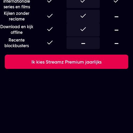
Inbegrepen
Inbegrepen
Inbegr
internationale
series en films
Kijken zonder
Inbegrepen
Inbegrepen
Niet i
—
reclame
Download en kijk
Inbegrepen
Inbegrepen
Niet i
—
offline
Recente
Inbegrepen
Niet inbegrepen
—
Niet i
—
blockbusters
Ik kies Streamz Premium jaarlijks