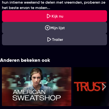
hun intieme weekend te delen met vreemden, proberen ze
het beste ervan te maken...
Kijk nu
Mijn lijst
Trailer
Anderen bekeken ook
American Sweatshop
Tru
Me