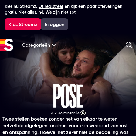
Kies nu Streamz.
Of registreer
en kijk een paar afleveringen
gratis. Niet alles, hé. We zijn niet zot.
Kies Streamz
Inloggen
Categorieën
Zo
Pose
2025
76 min
Thriller
Productiejaar
Tijdsduur
Genre
Leeftijdsclassificatie
Twee stellen boeken zonder het van elkaar te weten
hetzelfde afgelegen landhuis voor een weekend van rust
en ontspanning. Hoewel het zeker niet de bedoeling was