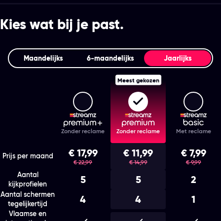
Kies wat bij je past.
Maandelijks
6‑maandelijks
Jaarlijks
Meest gekozen
Streamz Premium+
Streamz Premium
Stream
Features
Zonder reclame
Zonder reclame
Met reclame
Kies het abonnement en de looptijd die bij je past
€ 17,99
€ 11,99
€ 7,99
was
was
was
Prijs per maand
€ 22,99
€ 14,99
€ 9,99
Aantal
5
5
2
kijkprofielen
Aantal schermen
4
4
1
tegelijkertijd
Vlaamse en