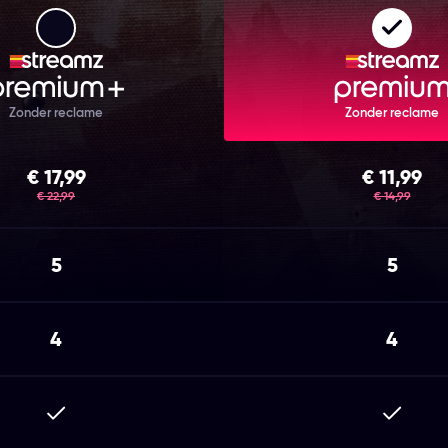
Streamz Premium+
Strea
Zonder reclame
Zonder reclame
€ 17,99
€ 11,99
was
was
€ 22,99
€ 14,99
5
5
4
4
Inbegrepen
Inbegr