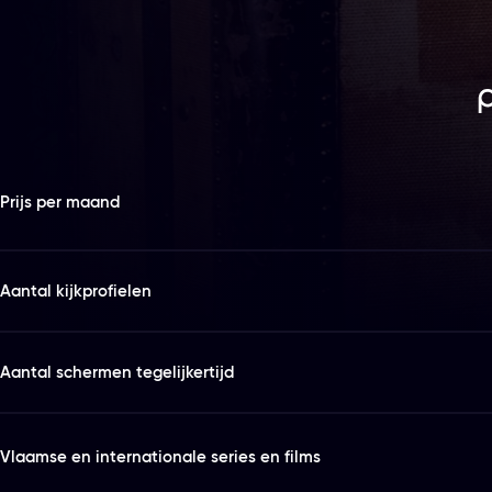
Features
Kies het abonnement en de looptijd die bij je past
Prijs per maand
Aantal kijkprofielen
Aantal schermen tegelijkertijd
Vlaamse en internationale series en films