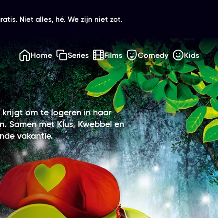
atis. Niet alles, hé. We zijn niet zot.
Home
Series
Films
Comedy
Kids
krijgt om te logeren in haar
en. Samen met Klus, Kwebbel en
ende vakantie.