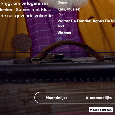
Genre
krijgt om te logeren in
denken. Samen met Klus,
Kids
,
Muziek
Cast
 de rustgevende vakantie.
Walter De Donder
,
Agnes De Nu
Taal
Vlaams
Maandelijks
6‑maandelijks
Meest gekozen