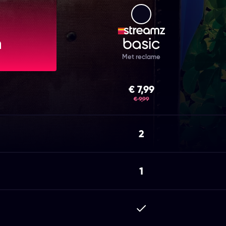
mz Premium
Streamz Basic
Met reclame
€ 7,99
was
€ 9,99
2
1
epen
Inbegrepen