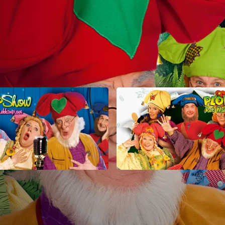
 & de Muziekkampioen
Plop & het Muizenm