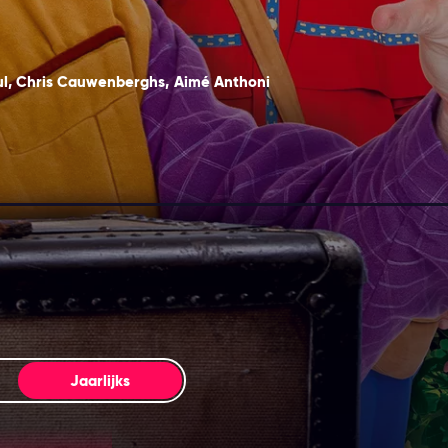
l
,
Chris Cauwenberghs
,
Aimé Anthoni
Jaarlijks