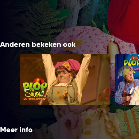
Anderen bekeken ook
Plop & de Fopkampioen
Plop
Meer info