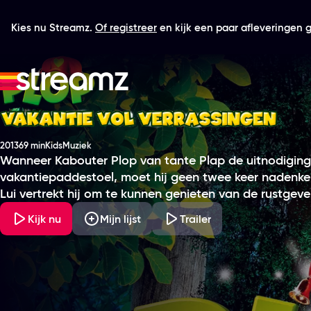
Kies nu Streamz.
Of registreer
en kijk een paar afleveringen gr
Plop - Vakantie Vol Verrassingen
2013
69 min
Kids
Muziek
Productiejaar
Tijdsduur
Genre
Genre
Wanneer Kabouter Plop van tante Plap de uitnodiging 
vakantiepaddestoel, moet hij geen twee keer nadenk
Lui vertrekt hij om te kunnen genieten van de rustgev
Kijk nu
Mijn lijst
Trailer