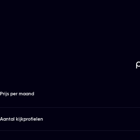
Features
Kies het abonnement en de looptijd die bij je past
Prijs per maand
Aantal kijkprofielen