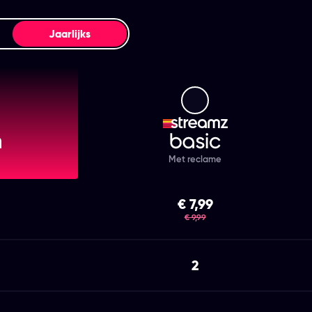
Jaarlijks
mz Premium
Streamz Basic
Met reclame
€ 7,99
was
€ 9,99
2