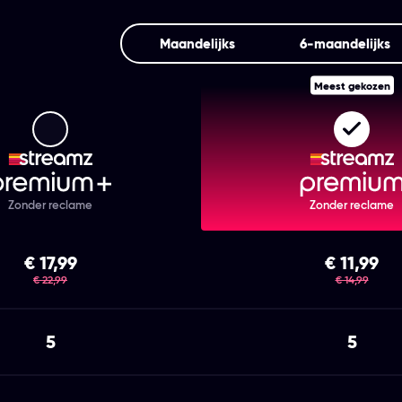
Maandelijks
6‑maandelijks
Meest gekozen
Streamz Premium+
Strea
Zonder reclame
Zonder reclame
€ 17,99
€ 11,99
was
was
€ 22,99
€ 14,99
5
5