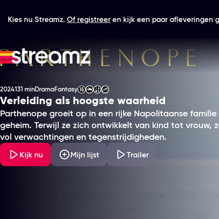
Kies nu Streamz.
Of registreer
en kijk een paar afleveringen gr
Parthenope
2024
131 min
Drama
Fantasy
Productiejaar
Tijdsduur
Genre
Genre
Leeftijdsclassificatie
Verleiding als hoogste waarheid
Parthenope groeit op in een rijke Napolitaanse familie v
geheim. Terwijl ze zich ontwikkelt van kind tot vrouw, 
vol verwachtingen en tegenstrijdigheden.
Kijk nu
Mijn lijst
Trailer