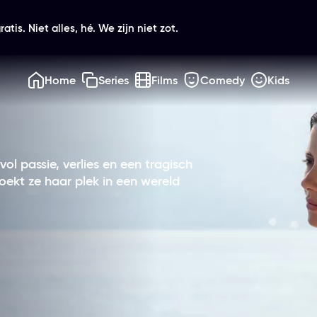
atis. Niet alles, hé. We zijn niet zot.
Home
Series
Films
Comedy
Kids
ol passie, verlies en een tragisch
zoekt ze haar plek in een wereld