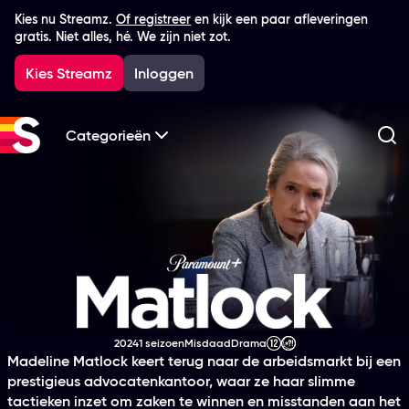
Kies nu Streamz.
Of registreer
en kijk een paar afleveringen
gratis. Niet alles, hé. We zijn niet zot.
Kies Streamz
Inloggen
Categorieën
Zo
Matlock
2024
1 seizoen
Misdaad
Drama
Productiejaar
Genre
Genre
Leeftijdsclassificatie
Madeline Matlock keert terug naar de arbeidsmarkt bij een
prestigieus advocatenkantoor, waar ze haar slimme
tactieken inzet om zaken te winnen en misstanden aan het