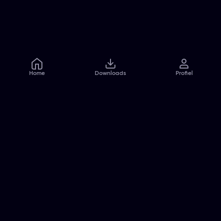
Home
Downloads
Profiel
Veelgestelde vragen
Contact
Pers
Jobs
Algemene voorwaarden
Privacybeleid
Cookiebeleid
Toegankelijkheidsverklaring