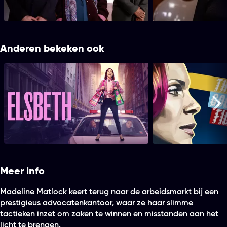
gaan bij het prestigieuze
wordt van moord. Intu
advocatenkantoor Jacobson Moore.
en Julian over een op
Anderen bekeken ook
Elsbeth
The Goo
Me
Meer info
Madeline Matlock keert terug naar de arbeidsmarkt bij een
prestigieus advocatenkantoor, waar ze haar slimme
tactieken inzet om zaken te winnen en misstanden aan het
licht te brengen.