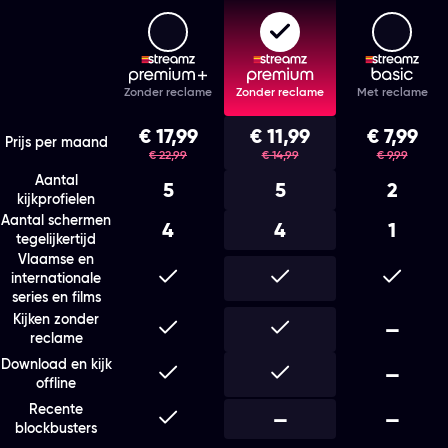
Streamz Premium+
Streamz Premium
Stream
Features
Zonder reclame
Zonder reclame
Met reclame
Kies het abonnement en de looptijd die bij je past
€ 17,99
€ 11,99
€ 7,99
was
was
was
Prijs per maand
€ 22,99
€ 14,99
€ 9,99
Aantal
5
5
2
kijkprofielen
Aantal schermen
4
4
1
tegelijkertijd
Vlaamse en
Inbegrepen
Inbegrepen
Inbegr
internationale
series en films
Kijken zonder
Inbegrepen
Inbegrepen
Niet i
—
reclame
Download en kijk
Inbegrepen
Inbegrepen
Niet i
—
offline
Recente
Inbegrepen
Niet inbegrepen
—
Niet i
—
blockbusters