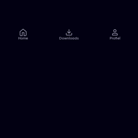
Home
Downloads
Profiel
Veelgestelde vragen
Contact
Pers
Jobs
Algemene voorwaarden
Privacybeleid
Cookiebeleid
Toegankelijkheidsverklaring