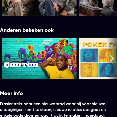
Harvard te verlaten; Eve en David krijgen
de vraag om te letten op geïmporteerd
rundsvlees.
Anderen bekeken ook
Crutch
Poker
Me
Meer info
Frasier trekt naar een nieuwe stad waar hij voor nieuwe
uitdagingen komt te staan, nieuwe relaties aangaat en
enkele oude dromen waar tracht te maken. Inderdaad,