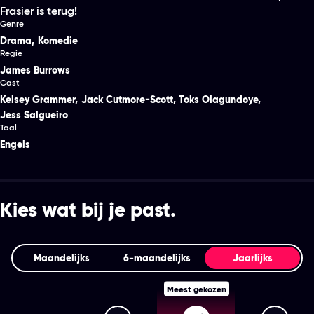
Frasier is terug!
Genre
Drama
,
Komedie
Regie
James Burrows
Cast
Kelsey Grammer
,
Jack Cutmore-Scott
,
Toks Olagundoye
,
Jess Salgueiro
Taal
Engels
Kies wat bij je past.
Maandelijks
6‑maandelijks
Jaarlijks
Meest gekozen
Streamz Premium+
Streamz Premium
Stream