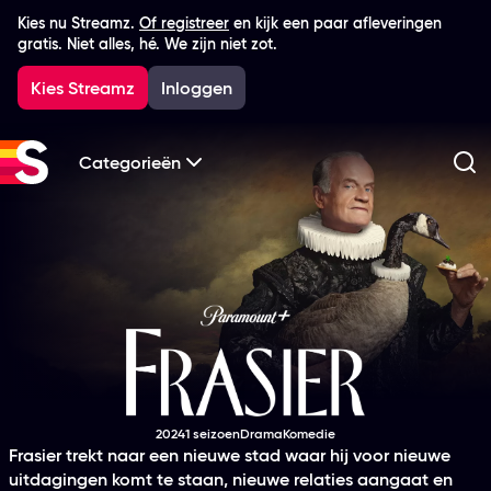
Kies nu Streamz.
Of registreer
en kijk een paar afleveringen
gratis. Niet alles, hé. We zijn niet zot.
Kies Streamz
Inloggen
Categorieën
Zo
Frasier
2024
1 seizoen
Drama
Komedie
Productiejaar
Genre
Genre
Frasier trekt naar een nieuwe stad waar hij voor nieuwe
uitdagingen komt te staan, nieuwe relaties aangaat en