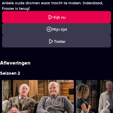
enkele oude dromen waar tracht te maken. Inderdaad,
Frasier is terug!
Kijk nu
Mijn lijst
Trailer
Afleveringen
Seizoen 2
1. Ham
2. Cyrano, Cyrano
25 min
27 min
Tijdsduur
1. Ham
Tijdsduur
2. Cyrano
Me
Frasier heeft ruzie met Alan nadat hij
Frasier raakt op Valent
otndekt dat Alan Freddy overtuigde om
beide kanten van een c