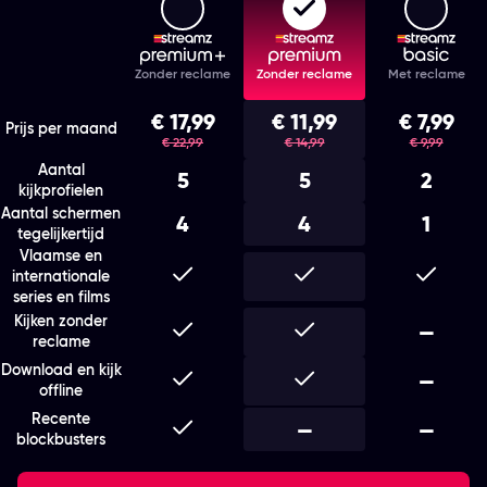
Features
Zonder reclame
Zonder reclame
Met reclame
Kies het abonnement en de looptijd die bij je past
€ 17,99
€ 11,99
€ 7,99
was
was
was
Prijs per maand
€ 22,99
€ 14,99
€ 9,99
Aantal
5
5
2
kijkprofielen
Aantal schermen
4
4
1
tegelijkertijd
Vlaamse en
Inbegrepen
Inbegrepen
Inbegr
internationale
series en films
Kijken zonder
Inbegrepen
Inbegrepen
Niet i
—
reclame
Download en kijk
Inbegrepen
Inbegrepen
Niet i
—
offline
Recente
Inbegrepen
Niet inbegrepen
—
Niet i
—
blockbusters