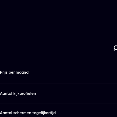
Features
Kies het abonnement en de looptijd die bij je past
Prijs per maand
Aantal kijkprofielen
Aantal schermen tegelijkertijd