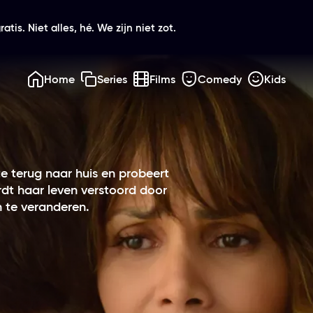
atis. Niet alles, hé. We zijn niet zot.
Home
Series
Films
Comedy
Kids
te terug naar huis en probeert
dt haar leven verstoord door
n te veranderen.