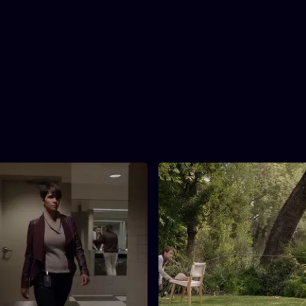
3. Wish You Were Here
42 min
Tijdsduur
inking en een visioen van haar
Molly moet beslissen of ze haa
2. Extinct
3. Wish You Were 
g op de Seraphim stemt Sam
zwangerschap aan John vertelt
 echo om meer te leren over
haar afzijdige gedrag bespreek
rieuze zwangerschap. Molly
Tegelijkertijd maken zij en Joh
rt intussen Kryger, die de
met ouders die wantrouwig st