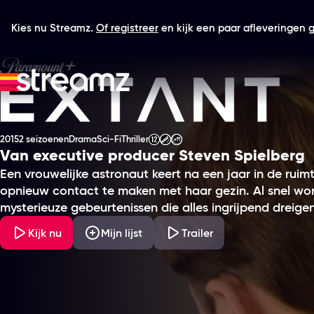
Kies nu Streamz.
Of registreer
en kijk een paar afleveringen gr
Extant
2015
2 seizoenen
Drama
Sci-Fi
Thriller
Productiejaar
Genre
Genre
Genre
Leeftijdsclassificatie
Van executive producer Steven Spielberg
Een vrouwelijke astronaut keert na een jaar in de ruim
opnieuw contact te maken met haar gezin. Al snel wor
mysterieuze gebeurtenissen die alles ingrijpend dreige
Kijk nu
Mijn lijst
Trailer