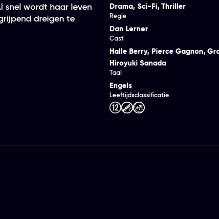
 snel wordt haar leven
Drama
,
Sci-Fi
,
Thriller
Regie
grijpend dreigen te
Dan Lerner
Cast
Halle Berry
,
Pierce Gagnon
,
Gr
Hiroyuki Sanada
Taal
Engels
Leeftijdsclassificatie