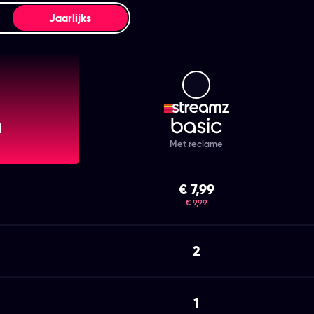
Jaarlijks
mz Premium
Streamz Basic
Met reclame
€ 7,99
was
€ 9,99
2
1