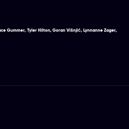
ace Gummer
,
Tyler Hilton
,
Goran Višnjić
,
Lynnanne Zager
,