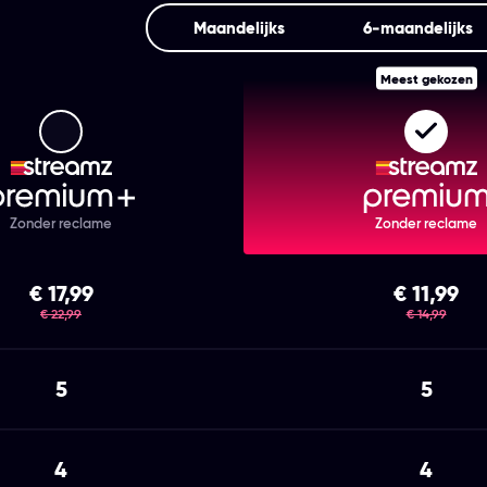
Maandelijks
6‑maandelijks
Meest gekozen
Streamz Premium+
Strea
Zonder reclame
Zonder reclame
€ 17,99
€ 11,99
was
was
€ 22,99
€ 14,99
5
5
4
4