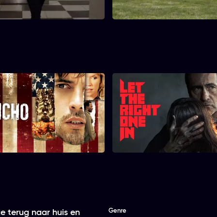
ende details van zijn eigen
tegenover Ethan bij zijn eerste
hult.
schooldag.
Jericho
Let the Right One
Genre
te terug naar huis en