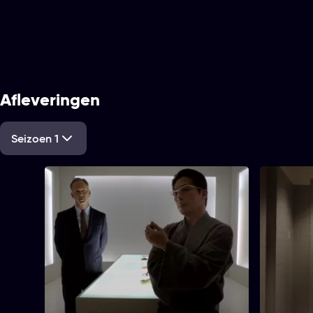
Afleveringen
Seizoen 1
1. Re-entry
2. Extinct
39 min
39 min
Tijdsduur
Tijdsduur
Astronaut Molly Woods probeert
Na een inz
1. Re-entry
opnieuw contact te maken met haar
ontmoetin
echtgenoot John en zoon Ethan nadat
in met een
ze terugkeert van een 13 maanden
haar myste
durende solomissie in de ruimte.
confrontee