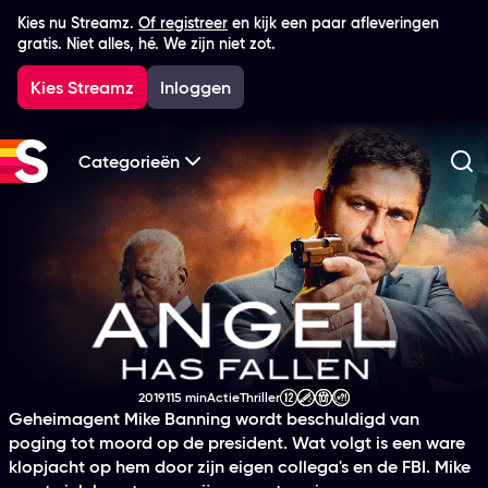
Kies nu Streamz.
Of registreer
en kijk een paar afleveringen
gratis. Niet alles, hé. We zijn niet zot.
Kies Streamz
Inloggen
Categorieën
Zo
Angel Has Fallen
2019
115 min
Actie
Thriller
Productiejaar
Tijdsduur
Genre
Genre
Leeftijdsclassificatie
Geheimagent Mike Banning wordt beschuldigd van
poging tot moord op de president. Wat volgt is een ware
klopjacht op hem door zijn eigen collega's en de FBI. Mike