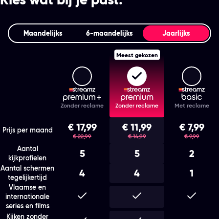
Maandelijks
6‑maandelijks
Jaarlijks
Meest gekozen
Streamz Premium+
Streamz Premium
Stream
Features
Zonder reclame
Zonder reclame
Met reclame
Kies het abonnement en de looptijd die bij je past
€ 17,99
€ 11,99
€ 7,99
was
was
was
Prijs per maand
€ 22,99
€ 14,99
€ 9,99
Aantal
5
5
2
kijkprofielen
Aantal schermen
4
4
1
tegelijkertijd
Vlaamse en
Inbegrepen
Inbegrepen
Inbegr
internationale
series en films
Kijken zonder