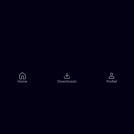
Home
Downloads
Profiel
Veelgestelde vragen
Contact
Pers
Jobs