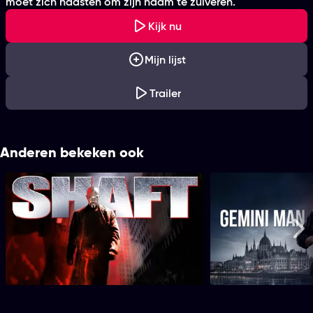
moet zich haasten om zijn naam te zuiveren.
Kijk nu
Mijn lijst
Trailer
Anderen bekeken ook
Shaft
Gemin
Me