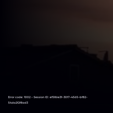
Error code:
1002
Session ID:
ef586e3f-30f7-4565-bf82-
54da2f2f8ad3