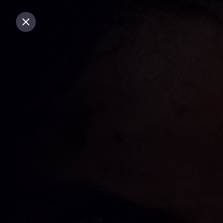
Er ging iets mis, probeer het later opnieuw.
Sluiten